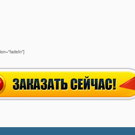
ion="fadeIn"]