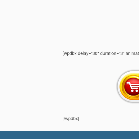
[wpdbx delay="30" duration="3" animat
[/wpdbx]